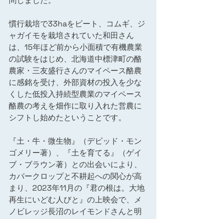
問しました。
慣行栽培で33haをビート、コムギ、ジ
ャガイモを栽培されていた和田さん
は、15年ほど前から小面積で有機農業
の試験をはじめ、北海道中標津町の酪
農家・三友盛行さんのマイペース酪農
に感銘を受け、外部資材の投入を少な
くした低投入持続型農業のマイペース
酪農の考えを畑作に取り入れた営農に
シフトし始めたということです。
『土・牛・微生物』（デビッド・モン
ゴメリー著）、『土を育てる』（ゲイ
ブ・ブラウン著）との出会いにより、
カバークロップと不耕起への関心が高
まり、2023年11月の『君の根は。大地
再生にいどむ人びと』の上映会で、メ
ノビレッジ長沼のレイモンドさんと明