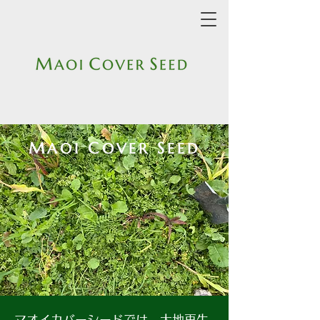
M
C
S
AOI
OVER
EED
マオイカバーシードでは、大地再生