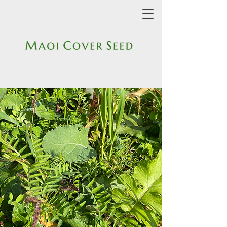
M
C
S
AOI
OVER
EED
Keep Living Roots in the Soil