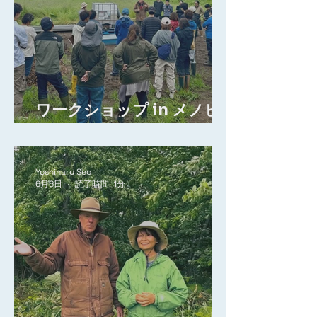
ワークショップ in メノビ
レッジ長沼
Yoshiharu Seo
6月6日
読了時間: 1分